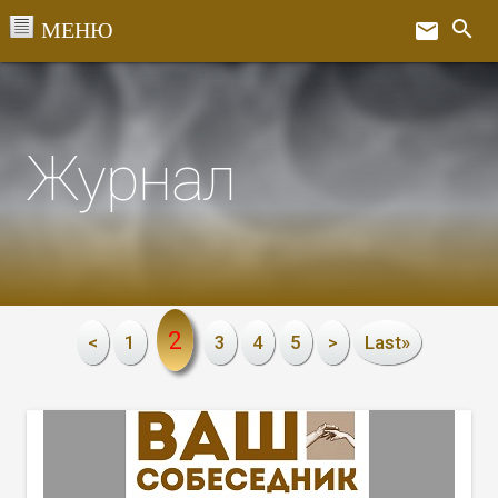
Перейти
search
email
к
Ex
содержанию
Журнал
2
<
1
3
4
5
>
Last»