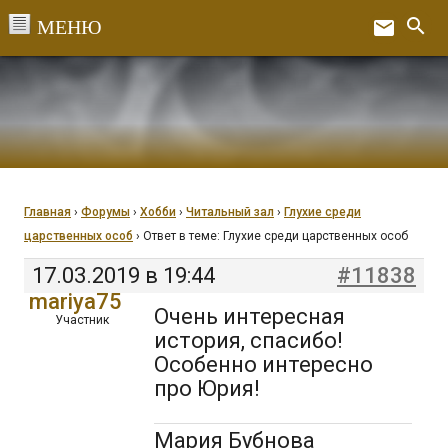
Перейти
search
email
к
Ex
содержанию
Главная
›
Форумы
›
Хобби
›
Читальный зал
›
Глухие среди
царственных особ
›
Ответ в теме: Глухие среди царственных особ
17.03.2019 в 19:44
#11838
mariya75
Очень интересная
Участник
история, спасибо!
Особенно интересно
про Юрия!
Мария Бубнова