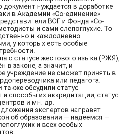
 документ нуждается в доработке.
ки в Академии «Со-единение»
представители ВОГ и Фонда «Со-
методисты и сами слепоглухие. То
едственно и каждодневно
ми, у которых есть особые
требности.
ла о статусе жестового языка (РЖЯ),
 в законе, а значит, и
е учреждение не сможет принять в
урдопереводчика или педагога.
 также обсудили статус
и способы их аккредитации, статус
ентров и мн. др.
едложения экспертов направят
кон об образовании — надеемся —
лепоглухих и всех особых
нтов.