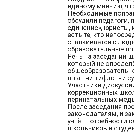
единому мнению, что
Необходимые поправ
обсудили педагоги, 
единение», юристы, 
есть те, кто непоср
сталкивается с людь
образовательные по
Речь на заседании ш
который не определён
общеобразовательно
штат ни тифло- ни с
Участники дискуссии
коррекционных школ 
перинатальных медц
После заседания пр
законодателям, и за
учтёт потребности с
школьников и студе