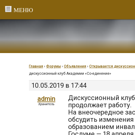
Перейти
к
содержанию
Главная
›
Форумы
›
Объявления
›
Открывается дискуссион
дискуссионный клуб Академии «Со-единение»
10.05.2019 в 17:44
Дискуссионный клуб
admin
продолжает работу.
Хранитель
На внеочередное за
обсудить изменения
образованием инвал
Госдуме — 18 апреля