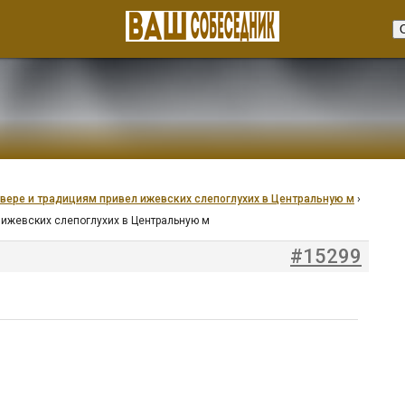
 вере и традициям привел ижевских слепоглухих в Центральную м
›
л ижевских слепоглухих в Центральную м
#15299