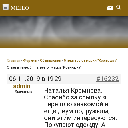
Перейти
search
email
к
Ex
содержанию
Главная
›
Форумы
›
Объявления
›
5 платьев от марки “Ксенюшка”
›
Ответ в теме: 5 платьев от марки “Ксенюшка”
06.11.2019 в 19:29
#16232
admin
Наталья Кремнева.
Хранитель
Спасибо за ссылку, я
перешлю знакомой и
еще двум подружкам,
они этим интересуются.
Покупают одежду. А