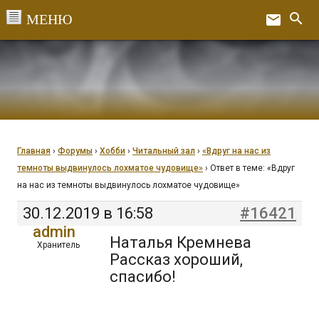
Перейти
search
email
к
Ex
содержанию
Главная
›
Форумы
›
Хобби
›
Читальный зал
›
«Вдруг на нас из
темноты выдвинулось лохматое чудовище»
›
Ответ в теме: «Вдруг
на нас из темноты выдвинулось лохматое чудовище»
30.12.2019 в 16:58
#16421
admin
Наталья Кремнева
Хранитель
Рассказ хороший,
спасибо!