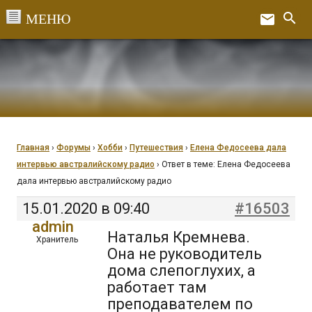
Перейти
search
email
к
Ex
содержанию
Главная
›
Форумы
›
Хобби
›
Путешествия
›
Елена Федосеева дала
интервью австралийскому радио
›
Ответ в теме: Елена Федосеева
дала интервью австралийскому радио
15.01.2020 в 09:40
#16503
admin
Наталья Кремнева.
Хранитель
Она не руководитель
дома слепоглухих, а
работает там
преподавателем по