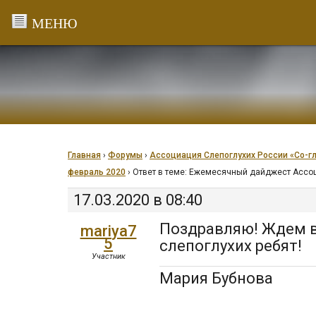
Перейти
к
содержанию
Главная
›
Форумы
›
Ассоциация Слепоглухих России «Со-г
февраль 2020
›
Ответ в теме: Ежемесячный дайджест Ассоц
17.03.2020 в 08:40
Поздравляю! Ждем 
mariya7
5
слепоглухих ребят!
Участник
Мария Бубнова