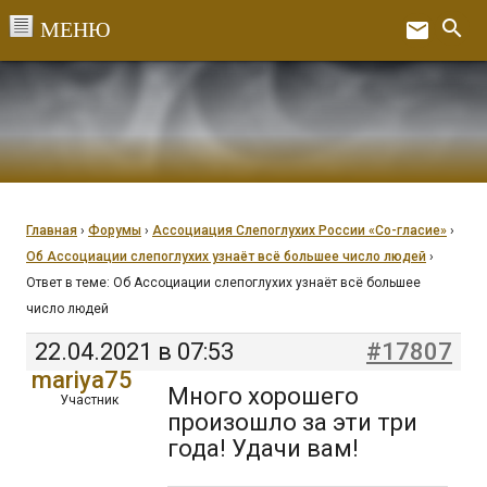
Перейти
search
email
к
Ex
содержанию
Главная
›
Форумы
›
Ассоциация Слепоглухих России «Со-гласие»
›
Об Ассоциации слепоглухих узнаёт всё большее число людей
›
Ответ в теме: Об Ассоциации слепоглухих узнаёт всё большее
число людей
22.04.2021 в 07:53
#17807
mariya75
Много хорошего
Участник
произошло за эти три
года! Удачи вам!