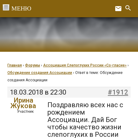
Перейти
search
email
к
Ex
содержанию
Главная
›
Форумы
›
Ассоциация Слепоглухих России «Со-гласие»
›
Обсуждение создания Ассоциации
›
Ответ в теме: Обсуждение
создания Ассоциации
18.03.2018 в 22:30
#1912
Ирина
Поздравляю всех нас с
Жукова
рождением
Участник
Ассоциации. Дай Бог
чтобы качество жизни
слепоглухих в России