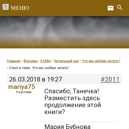
Перейти
search
email
к
Ex
содержанию
Главная
›
Форумы
›
Хобби
›
Читальный зал
›
Что мы любим читать?
›
Ответ в теме: Что мы любим читать?
26.03.2018 в 19:27
#2011
mariya75
Спасибо, Танечка!
Участник
Разместить здесь
продолжение этой
книги?
Мария Бубнова