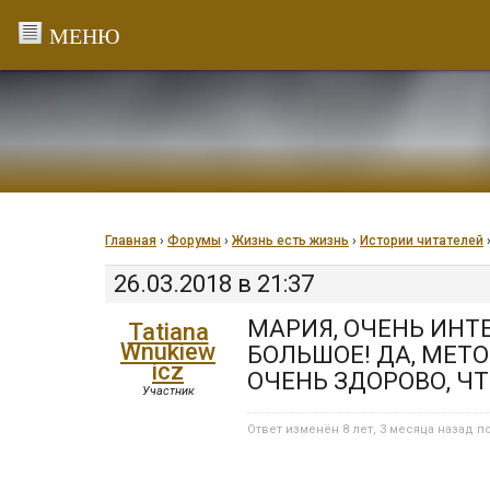
Перейти
к
содержанию
Главная
›
Форумы
›
Жизнь есть жизнь
›
Истории читателей
26.03.2018 в 21:37
МАРИЯ, ОЧЕНЬ ИНТ
Tatiana
Wnukiew
БОЛЬШОЕ! ДА, МЕТО
icz
ОЧЕНЬ ЗДОРОВО, ЧТО
Участник
Ответ изменён 8 лет, 3 месяца назад 