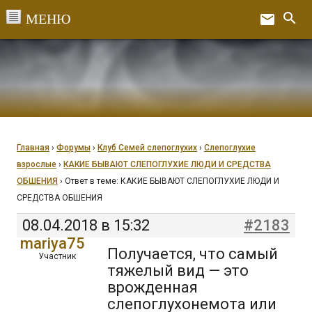
Перейти
search
email
к
Ex
содержанию
Главная
›
Форумы
›
Клуб Семей слепоглухих
›
Слепоглухие
взрослые
›
КАКИЕ БЫВАЮТ СЛЕПОГЛУХИЕ ЛЮДИ И СРЕДСТВА
ОБШЕНИЯ
›
Ответ в теме: КАКИЕ БЫВАЮТ СЛЕПОГЛУХИЕ ЛЮДИ И
СРЕДСТВА ОБШЕНИЯ
08.04.2018 в 15:32
#2183
mariya75
Получается, что самый
Участник
тяжелый вид — это
врожденная
слепоглухонемота или