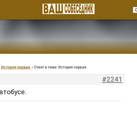
›
История первая.
›
Ответ в теме: История первая.
#2241
втобусе.