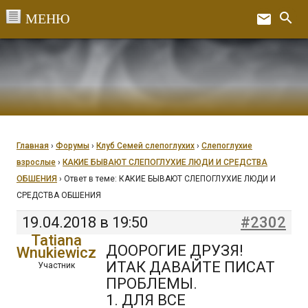
Перейти
search
email
к
Ex
содержанию
Главная
›
Форумы
›
Клуб Семей слепоглухих
›
Слепоглухие
взрослые
›
КАКИЕ БЫВАЮТ СЛЕПОГЛУХИЕ ЛЮДИ И СРЕДСТВА
ОБШЕНИЯ
›
Ответ в теме: КАКИЕ БЫВАЮТ СЛЕПОГЛУХИЕ ЛЮДИ И
СРЕДСТВА ОБШЕНИЯ
19.04.2018 в 19:50
#2302
Tatiana
ДООРОГИЕ ДРУЗЯ!
Wnukiewicz
ИТАК ДАВАЙТЕ ПИСАТ
Участник
ПРОБЛЕМЫ.
1. ДЛЯ ВСЕ