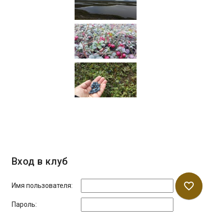
Вход в клуб
favorite_border
Имя пользователя:
Пароль: