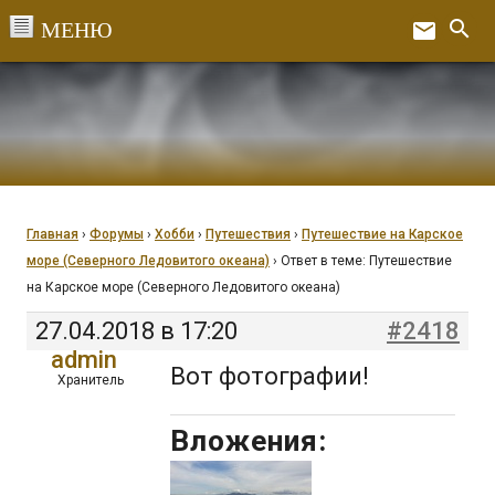
Перейти
search
email
к
Ex
содержанию
Главная
›
Форумы
›
Хобби
›
Путешествия
›
Путешествие на Карское
море (Северного Ледовитого океана)
›
Ответ в теме: Путешествие
на Карское море (Северного Ледовитого океана)
27.04.2018 в 17:20
#2418
admin
Вот фотографии!
Хранитель
Вложения: