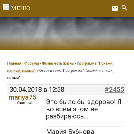
Перейти
search
email
к
Ex
содержанию
Главная
›
Форумы
›
Жизнь есть жизнь
›
Программа "Покажи,
напиши, нажми".
›
Ответ в теме: Программа "Покажи, напиши,
нажми".
30.04.2018 в 12:58
#2455
mariya75
Это было бы здорово! Я
Участник
во всем этом не
разбираюсь…
Мария Бубнова