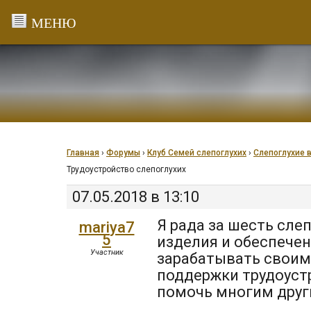
Перейти
к
содержанию
Главная
›
Форумы
›
Клуб Семей слепоглухих
›
Слепоглухие 
Трудоустройство слепоглухих
07.05.2018 в 13:10
Я рада за шесть сле
mariya7
5
изделия и обеспечен
Участник
зарабатывать своим
поддержки трудоустр
помочь многим друг