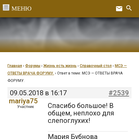
Перейти
search
email
к
Ex
содержанию
Главная
›
Форумы
›
Жизнь есть жизнь
›
Справочный стол
›
МСЭ —
ОТВЕТЫ ВРАЧА ФОРУМУ.
›
Ответ в теме: МСЭ — ОТВЕТЫ ВРАЧА
ФОРУМУ.
09.05.2018 в 16:17
#2539
mariya75
Спасибо большое! В
Участник
общем, неплохо для
слепоглухих!
Мария Бубнова