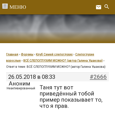
Перейти
search
email
к
Ex
содержанию
Главная
›
Форумы
›
Клуб Семей слепоглухих
›
Слепоглухие
взрослые
›
ВСЁ СЛЕПОГЛУХИМ МОЖНО? (автор Галина Ушакова)
›
Ответ в теме: ВСЁ СЛЕПОГЛУХИМ МОЖНО? (автор Галина Ушакова)
26.05.2018 в 08:33
#2666
Аноним
Таня тут вот
Неактивированный
приведённый тобой
пример показывает то,
что я прав.