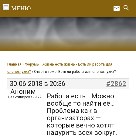
Перейти
search
email
к
Ex
содержанию
Главная
›
Форумы
›
Жизнь есть жизнь
›
Есть ли работа для
слепоглухих?
›
Ответ в теме: Есть ли работа для слепоглухих?
30.06.2018 в 20:36
#2862
Аноним
Работа есть… Можно
Неактивированный
вообще то найти её…
Проблема как в
организаторах —
которые вечно хотят
надурить всех вокруг.