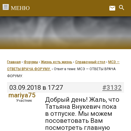
Перейти
search
email
к
Ex
содержанию
Главная
›
Форумы
›
Жизнь есть жизнь
›
Справочный стол
›
МСЭ —
ОТВЕТЫ ВРАЧА ФОРУМУ.
›
Ответ в теме: МСЭ — ОТВЕТЫ ВРАЧА
ФОРУМУ.
03.09.2018 в 17:27
#3132
mariya75
Добрый день! Жаль, что
Участник
Татьяна Внукевич пока
в отпуске. Мы можем
посоветовать Вам
посмотреть главную