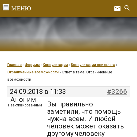
Перейти
search
email
к
Ex
содержанию
Главная
›
Форумы
›
Консультации
›
Консультации психолога
›
Ограниченные возможности
›
Ответ в теме: Ограниченные
возможности
24.09.2018 в 11:33
#3266
Аноним
Вы правильно
Неактивированный
заметили, что помощь
нужна всем. И любой
человек может оказать
другому человеку