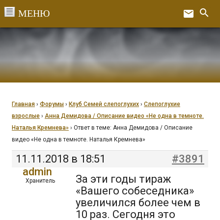
Перейти
search
email
к
Ex
содержанию
Главная
›
Форумы
›
Клуб Семей слепоглухих
›
Слепоглухие
взрослые
›
Анна Демидова / Описание видео «Не одна в темноте.
Наталья Кремнева»
›
Ответ в теме: Анна Демидова / Описание
видео «Не одна в темноте. Наталья Кремнева»
11.11.2018 в 18:51
#3891
admin
За эти годы тираж
Хранитель
«Вашего собеседника»
увеличился более чем в
10 раз. Сегодня это