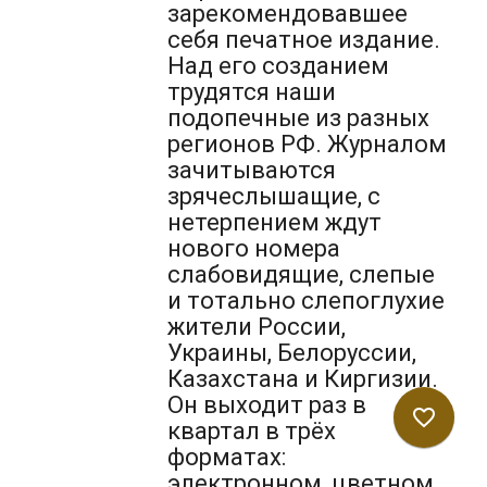
зарекомендовавшее
себя печатное издание.
Над его созданием
трудятся наши
подопечные из разных
регионов РФ. Журналом
зачитываются
зрячеслышащие, с
нетерпением ждут
нового номера
слабовидящие, слепые
и тотально слепоглухие
жители России,
Украины, Белоруссии,
Казахстана и Киргизии.
Он выходит раз в
favorite_border
квартал в трёх
форматах:
электронном, цветном