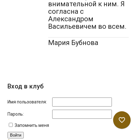
внимательной к ним. Я
согласна с
Александром
Васильевичем во всем.
Мария Бубнова
Вход в клуб
Имя пользователя:
Пароль:
favorite_border
Запомнить меня
Войти