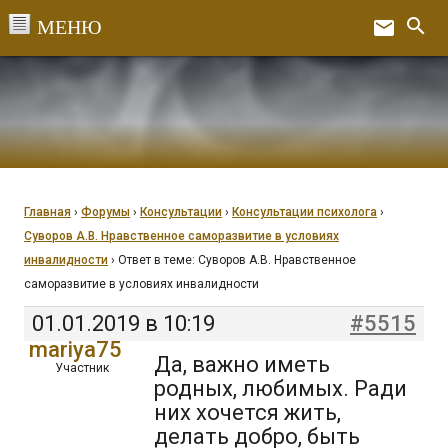
Перейти
search
email
к
Ex
содержанию
Главная
›
Форумы
›
Консультации
›
Консультации психолога
›
Суворов А.В. Нравственное саморазвитие в условиях
инвалидности
›
Ответ в теме: Суворов А.В. Нравственное
саморазвитие в условиях инвалидности
01.01.2019 в 10:19
#5515
mariya75
Да, важно иметь
Участник
родных, любимых. Ради
них хочется жить,
делать добро, быть