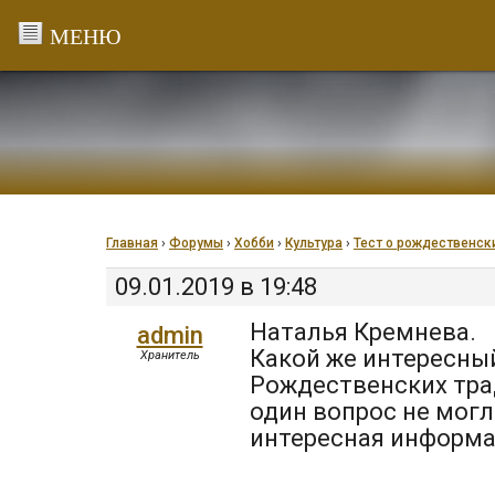
Перейти
к
содержанию
Главная
›
Форумы
›
Хобби
›
Культура
›
Тест о рождественск
09.01.2019 в 19:48
Наталья Кремнева.
admin
Какой же интересный
Хранитель
Рождественских трад
один вопрос не могл
интересная информа