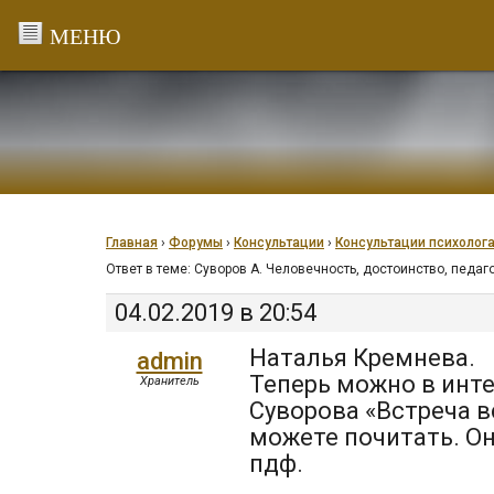
Перейти
к
содержанию
Главная
›
Форумы
›
Консультации
›
Консультации психолог
Ответ в теме: Суворов А. Человечность, достоинство, педа
04.02.2019 в 20:54
Наталья Кремнева.
admin
Теперь можно в инт
Хранитель
Суворова «Встреча в
можете почитать. О
пдф.