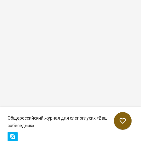
Общероссийский журнал для слепоглухих «Ваш
favorite_border
собеседник»