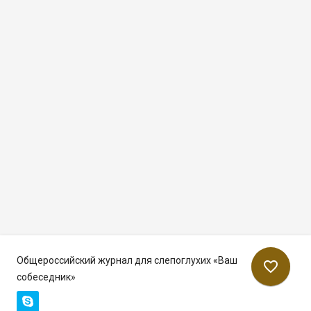
Общероссийский журнал для слепоглухих «Ваш
favorite_border
собеседник»