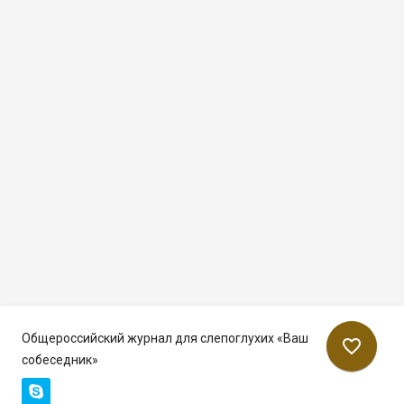
Общероссийский журнал для слепоглухих «Ваш
favorite_border
собеседник»