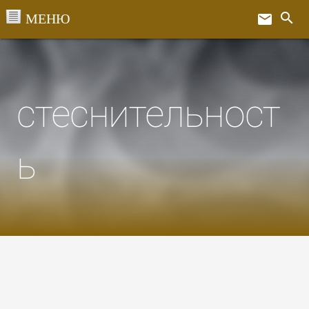
Перейти
search
email
к
Ex
содержанию
стеснительност
ь