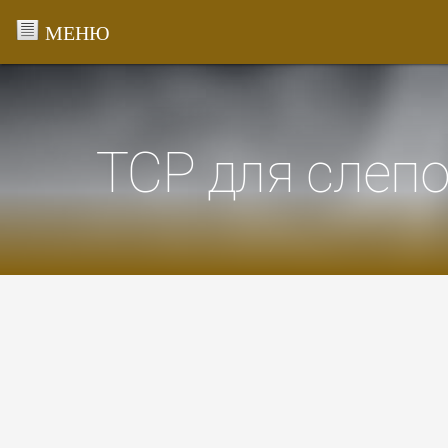
Перейти
к
содержанию
ТСР для слепо