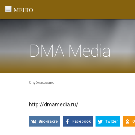
Перейти
к
содержанию
DMA Media
Опубликовано
http://dmamedia.ru/
Вконтакте
Facebook
Twitter
О