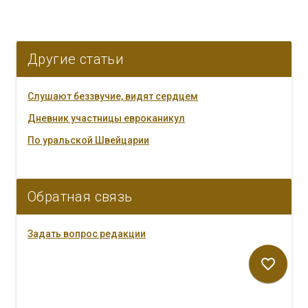
Другие статьи
Слушают беззвучие, видят сердцем
Дневник участницы евроканикул
По уральской Швейцарии
Обратная связь
Задать вопрос редакции
favorite_border