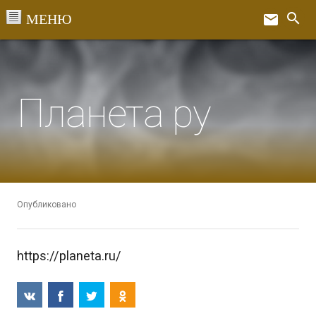
Перейти
search
email
к
Ex
содержанию
Планета ру
Опубликовано
https://planeta.ru/