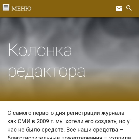
Перейти
search
email
к
Ex
содержанию
Колонка
редактора
С самого первого дня регистрации журнала
как СМИ в 2009 г. мы хотели его создать, но у
нас не было средств. Все наши средства –
благотворительные пожертвования – уходили