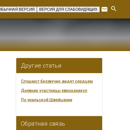
search
email
ОБЫЧНАЯ ВЕРСИЯ
ВЕРСИЯ ДЛЯ СЛАБОВИДЯЩИХ
Expan
Другие статьи
Слушают беззвучие, видят сердцем
Дневник участницы евроканикул
По уральской Швейцарии
Обратная связь