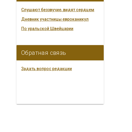
Слушают беззвучие, видят сердцем
Дневник участницы евроканикул
По уральской Швейцарии
Обратная связь
Задать вопрос редакции