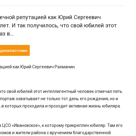
ечной репутацией как Юрий Сергеевич
лет. И так получилось, что свой юбилей этот
аз в…
дноклассники
ацией как Юрий Сергеевич Рахманин.
, что свой юбилей этот интеллигентный человек отмечал пять
портаж охватывает не только тот день его рождения, но и
, в которых проходила и проходит активная жизнь юбиляра.
в ЦСО «Ивановское», к которому прикреплен юбиляр. Там его
ромов и жители района с вручением благодарственной