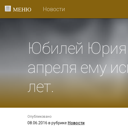
Перейти
Новости
к
содержанию
Юбилей Юрия 
апреля ему и
лет.
Опубликовано
08.06.2016
в рубрике
Новости