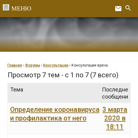
Перейти
search
email
к
Ex
содержанию
Главная
›
Форумы
›
Консультации
›
Консультации врача
Просмотр 7 тем - с 1 по 7 (7 всего)
Тема
Последнее
сообщение
Определение коронавируса
3 марта
и профилактика от него
2020 в
18:11