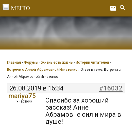
Перейти
search
email
к
Ex
содержанию
Главная
›
Форумы
›
Жизнь есть жизнь
›
Истории читателей
›
Встречи с Анной Абрамовной Игнатенко
›
Ответ в теме: Встречи с
Анной Абрамовной Игнатенко
26.08.2019 в 16:34
#16032
mariya75
Спасибо за хороший
Участник
рассказ! Анне
Абрамовне сил и мира в
душе!