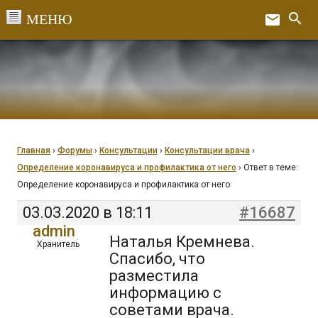
Перейти
search
email
к
Ex
содержанию
Главная
›
Форумы
›
Консультации
›
Консультации врача
›
Определение коронавируса и профилактика от него
›
Ответ в теме:
Определение коронавируса и профилактика от него
03.03.2020 в 18:11
#16687
admin
Наталья Кремнева.
Хранитель
Спасибо, что
разместила
информацию с
советами врача.