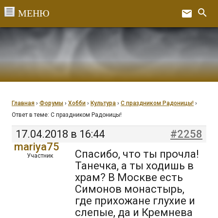
Перейти
search
email
к
Ex
содержанию
Главная
›
Форумы
›
Хобби
›
Культура
›
С праздником Радоницы!
›
Ответ в теме: С праздником Радоницы!
17.04.2018 в 16:44
#2258
mariya75
Спасибо, что ты прочла!
Участник
Танечка, а ты ходишь в
храм? В Москве есть
Симонов монастырь,
где прихожане глухие и
слепые, да и Кремнева