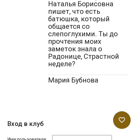
Наталья Борисовна
пишет, что есть
батюшка, который
общается со
слепоглухими. Ты до
прочтения моих
заметок знала о
Радонице, Страстной
неделе?
Мария Бубнова
favorite_border
Вход в клуб
Имя пользователя: