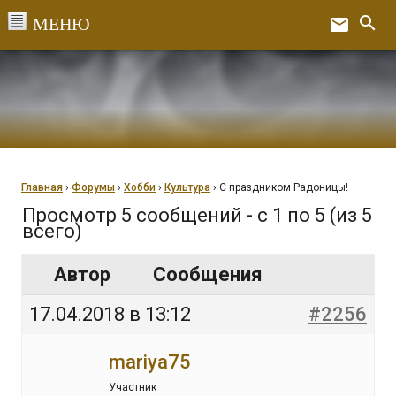
Перейти
search
email
к
Ex
содержанию
Главная
›
Форумы
›
Хобби
›
Культура
›
С праздником Радоницы!
Просмотр 5 сообщений - с 1 по 5 (из 5
всего)
Автор
Сообщения
17.04.2018 в 13:12
#2256
mariya75
Участник