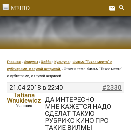
Перейти
search
email
к
Ex
содержанию
Главная
›
Форумы
›
Хобби
›
Культура
›
Фильм "Тихое место" с
субтитрами, с глухой актрисой.
›
Ответ в теме: Фильм "Тихое место"
с субтитрами, с глухой актрисой.
21.04.2018 в 22:40
#2330
Tatiana
ДА ИНТЕРЕСНО!
Wnukiewicz
МНЕ КАЖЕТСЯ НАДО
Участник
СДЕЛАТ ТАКУЮ
РУБРИКО КИНО ПРО
ТАКИЕ ВИЛМЫ.