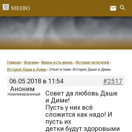
Перейти
search
email
к
Ex
содержанию
Главная
›
Форумы
›
Жизнь есть жизнь
›
Истории читателей
›
История Даши и Димы
›
Ответ в теме: История Даши и Димы
06.05.2018 в 11:54
#2517
Аноним
Совет да любовь Даше
Неактивированный
и Диме!
Пусть у них всё
сложится как надо! И
пусть их
детки будут здоровыми