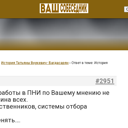
›
История Татьяны Внукевич- Багдасарян
›
Ответ в теме: История
#2951
 работы в ПНИ по Вашему мнению не
ина всех.
дственников, системы отбора
енять….