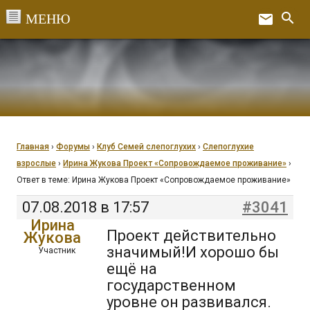
Перейти
search
email
к
Ex
содержанию
Главная
›
Форумы
›
Клуб Семей слепоглухих
›
Слепоглухие
взрослые
›
Ирина Жукова Проект «Сопровождаемое проживание»
›
Ответ в теме: Ирина Жукова Проект «Сопровождаемое проживание»
07.08.2018 в 17:57
#3041
Ирина
Проект действительно
Жукова
значимый!И хорошо бы
Участник
ещё на
государственном
уровне он развивался.