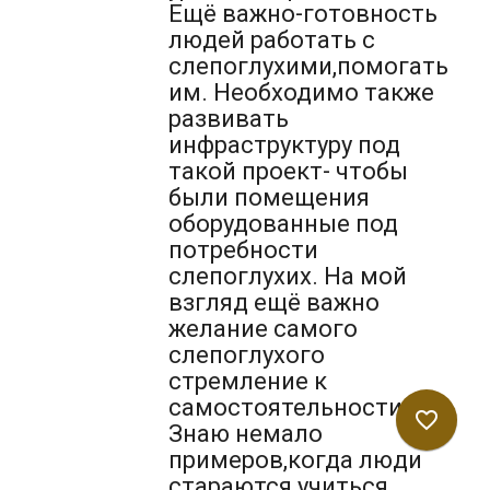
Ещё важно-готовность
людей работать с
слепоглухими,помогать
им. Необходимо также
развивать
инфраструктуру под
такой проект- чтобы
были помещения
оборудованные под
потребности
слепоглухих. На мой
взгляд ещё важно
желание самого
слепоглухого
стремление к
самостоятельности.
favorite_border
Знаю немало
примеров,когда люди
стараются учиться