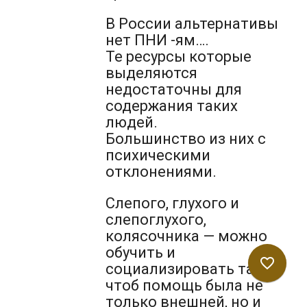
В России альтернативы
нет ПНИ -ям….
Те ресурсы которые
выделяются
недостаточны для
содержания таких
людей.
Большинство из них с
психическими
отклонениями.
Слепого, глухого и
слепоглухого,
колясочника — можно
обучить и
favorite_border
социализировать так
чтоб помощь была не
только внешней, но и