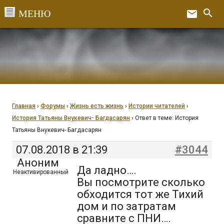
Перейти
search
email
к
Ex
содержанию
Главная
›
Форумы
›
Жизнь есть жизнь
›
Истории читателей
›
История Татьяны Внукевич- Багдасарян
›
Ответ в теме: История
Татьяны Внукевич- Багдасарян
07.08.2018 в 21:39
#3044
Аноним
Да ладно….
Неактивированный
Вы посмотрите сколько
обходится тот же Тихий
дом и по затратам
сравните с ПНИ….