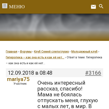
Перейти
search
email
к
Ex
содержанию
Главная
›
Форумы
›
Клуб Семей слепоглухих
›
Молодежный клуб
›
Гиперопека – как она есть и как её нет…
›
Ответ в теме: Гиперопека
– как она есть и как её нет…
12.09.2018 в 08:48
#3166
mariya75
Очень интересный
Участник
рассказ, спасибо!
Мама не боялась
отпускать меня, глухую
с малых лет, в мир. В