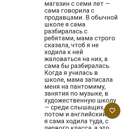
магазин с семи лет —
сама говорила с
продавцами. В обычной
школе я сама
разбиралась с
ребятами, мама строго
сказала, чтоб я не
ходила к ней
жаловаться на них, а
сама бы разбиралась.
Когда я училась в
школе, мама записала
меня на пантомиму,
занятия по музыке, в
художественную школу
— среди слышащих,
favorite_border
потом и английский. И
я сама ходила туда, с
первого класса, а это