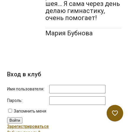
шея… Я сама через день
делаю гимнастику,
очень помогает!
Мария Бубнова
Вход в клуб
Имя пользователя:
Пароль:
Запомнить меня
favorite_border
Войти
Зарегистрироваться