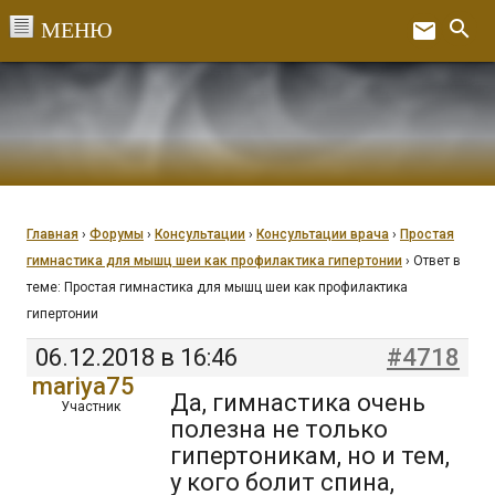
Перейти
search
email
к
Ex
содержанию
Главная
›
Форумы
›
Консультации
›
Консультации врача
›
Простая
гимнастика для мышц шеи как профилактика гипертонии
›
Ответ в
теме: Простая гимнастика для мышц шеи как профилактика
гипертонии
06.12.2018 в 16:46
#4718
mariya75
Да, гимнастика очень
Участник
полезна не только
гипертоникам, но и тем,
у кого болит спина,