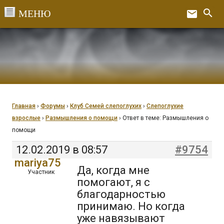
Перейти
search
email
к
Ex
содержанию
Главная
›
Форумы
›
Клуб Семей слепоглухих
›
Слепоглухие
взрослые
›
Размышления о помощи
›
Ответ в теме: Размышления о
помощи
12.02.2019 в 08:57
#9754
mariya75
Да, когда мне
Участник
помогают, я с
благодарностью
принимаю. Но когда
уже навязывают